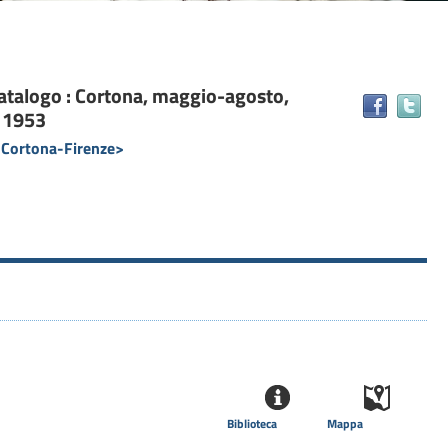
 catalogo : Cortona, maggio-agosto,
Tr
e 1953
il
do
; Cortona-Firenze>
in
alt
ris
Biblioteca
Mappa