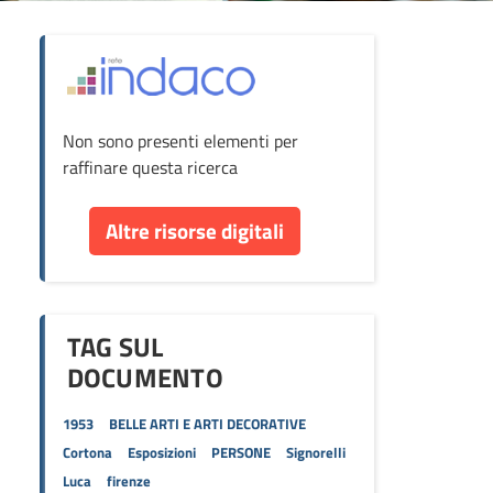
ova
Non sono presenti elementi per
cumento
raffinare questa ricerca
re
Altre risorse digitali
orse
TAG SUL
DOCUMENTO
1953
BELLE ARTI E ARTI DECORATIVE
Cortona
Esposizioni
PERSONE
Signorelli
Luca
firenze