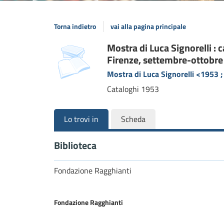
Torna indietro
vai alla pagina principale
Dettaglio
Mostra di Luca Signorelli :
copertina
Firenze, settembre-ottobr
del
Mostra di Luca Signorelli <1953 
documento
Cataloghi
1953
Lo trovi in
Scheda
Biblioteca
Fondazione Ragghianti
Fondazione Ragghianti