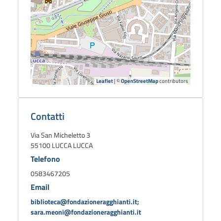
Leaflet
| ©
OpenStreetMap
contributors
Dettagli
biblioteca
Contatti
Via San Micheletto 3
55100 LUCCA LUCCA
Telefono
0583467205
Email
biblioteca@fondazioneragghianti.it;
sara.meoni@fondazioneragghianti.it