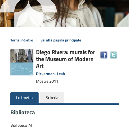
Torna indietro
vai alla pagina principale
Dettaglio
Diego Rivera: murals for
Trova
the Museum of Modern
il
del
docum
Art
documento
in
Dickerman, Leah
altre
Mostre
2011
risors
Lo trovi in
Scheda
Biblioteca
Biblioteca IMT