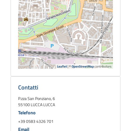
Leaflet
| ©
OpenStreetMap
contributors
Dettagli
biblioteca
Contatti
P.zza San Ponziano, 6
55100 LUCCA LUCCA
Telefono
+39 0583 4326 701
Email