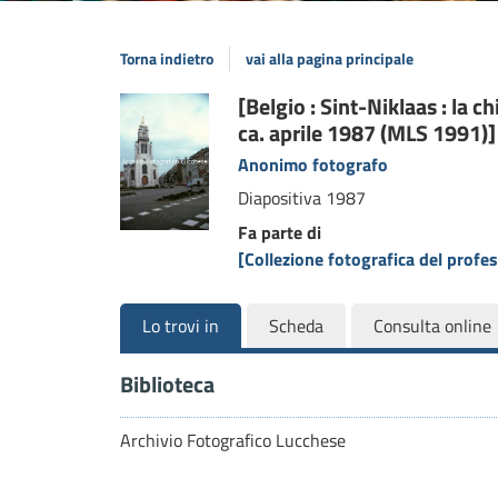
Torna indietro
vai alla pagina principale
Dettaglio
[Belgio : Sint-Niklaas : la c
ca. aprile 1987 (MLS 1991)]
del
Anonimo fotografo
documento
Diapositiva
1987
Fa parte di
[Collezione fotografica del prof
Lo trovi in
Scheda
Consulta online
Biblioteca
Archivio Fotografico Lucchese