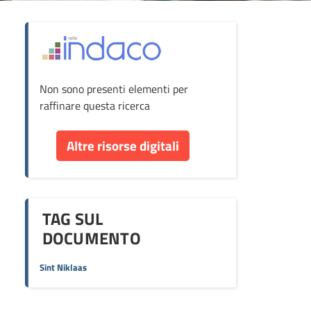
ova
Non sono presenti elementi per
cumento
raffinare questa ricerca
re
Altre risorse digitali
orse
TAG SUL
DOCUMENTO
Sint Niklaas