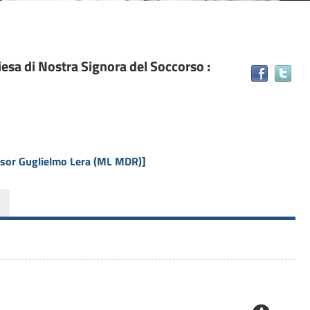
hiesa di Nostra Signora del Soccorso :
Tr
il
do
in
alt
ris
essor Guglielmo Lera (ML MDR)]