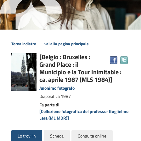
Torna indietro
vai alla pagina principale
Dettaglio
[Belgio : Bruxelles :
Trova
Grand Place : il
il
del
docum
Municipio e la Tour Inimitable :
documento
in
ca. aprile 1987 (MLS 1984)]
altre
Anonimo fotografo
risors
Diapositiva
1987
Fa parte di
[Collezione fotografica del professor Guglielmo
Lera (ML MDR)]
Lo trovi in
Scheda
Consulta online