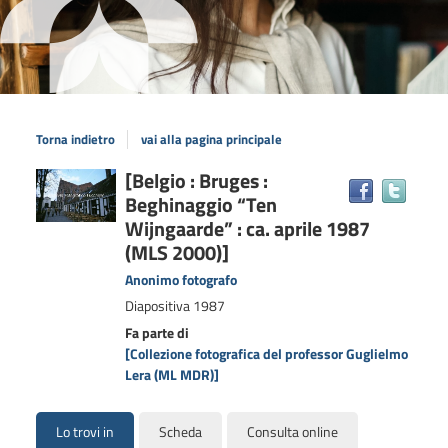
Torna indietro
vai alla pagina principale
Dettaglio
[Belgio : Bruges :
Trova
Beghinaggio “Ten
il
del
docum
Wijngaarde” : ca. aprile 1987
documento
in
(MLS 2000)]
altre
Anonimo fotografo
risors
Diapositiva
1987
Fa parte di
[Collezione fotografica del professor Guglielmo
Lera (ML MDR)]
Lo trovi in
Scheda
Consulta online