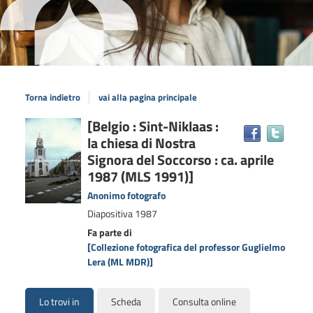
Torna indietro
vai alla pagina principale
Dettaglio
[Belgio : Sint-Niklaas :
Trova
la chiesa di Nostra
il
del
docum
Signora del Soccorso : ca. aprile
documento
in
1987 (MLS 1991)]
altre
Anonimo fotografo
risors
Diapositiva
1987
Fa parte di
[Collezione fotografica del professor Guglielmo
Lera (ML MDR)]
Lo trovi in
Scheda
Consulta online