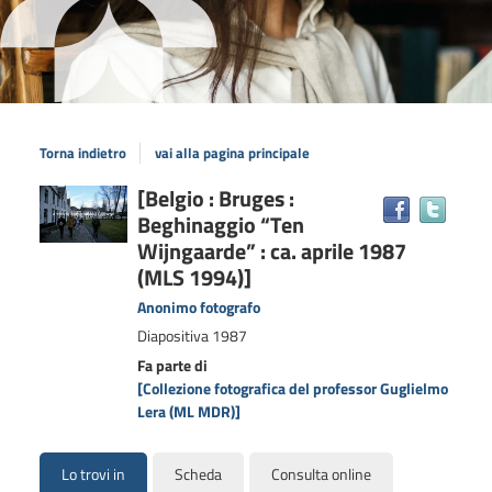
Torna indietro
vai alla pagina principale
Dettaglio
[Belgio : Bruges :
Trova
Beghinaggio “Ten
il
del
docum
Wijngaarde” : ca. aprile 1987
documento
in
(MLS 1994)]
altre
Anonimo fotografo
risors
Diapositiva
1987
Fa parte di
[Collezione fotografica del professor Guglielmo
Lera (ML MDR)]
Lo trovi in
Scheda
Consulta online