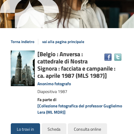
Torna indietro
vai alla pagina principale
Dettaglio
[Belgio : Anversa :
Trova
cattedrale di Nostra
il
del
docum
Signora : facciata e campanile :
documento
in
ca. aprile 1987 (MLS 1987)]
altre
Anonimo fotografo
risors
Diapositiva
1987
Fa parte di
[Collezione fotografica del professor Guglielmo
Lera (ML MDR)]
Lo trovi in
Scheda
Consulta online