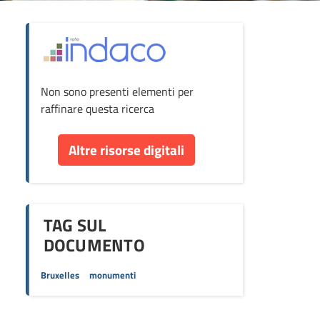
ova
Non sono presenti elementi per
cumento
raffinare questa ricerca
re
Altre risorse digitali
orse
TAG SUL
DOCUMENTO
Bruxelles
monumenti