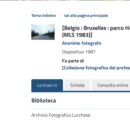
Torna indietro
vai alla pagina principale
Dettaglio
[Belgio : Bruxelles : parco H
(MLS 1983)]
del
Anonimo fotografo
documento
Diapositiva
1987
Fa parte di
[Collezione fotografica del prof
Lo trovi in
Scheda
Consulta online
Biblioteca
Archivio Fotografico Lucchese