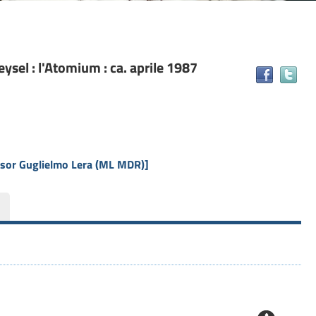
eysel : l'Atomium : ca. aprile 1987
Tr
il
do
in
alt
ris
essor Guglielmo Lera (ML MDR)]