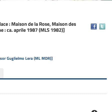
Place : Maison de la Rose, Maison des
Tr
 : ca. aprile 1987 (MLS 1982)]
il
do
in
alt
ris
essor Guglielmo Lera (ML MDR)]