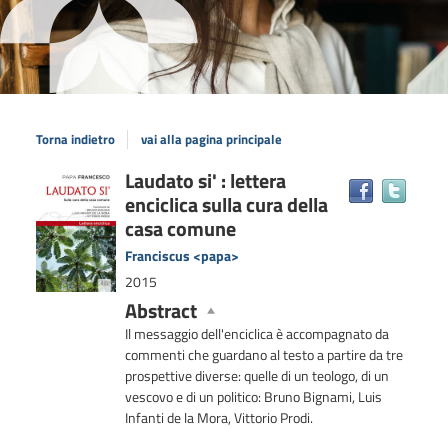
Torna indietro
vai alla pagina principale
Dettaglio
Laudato si' : lettera
Trova
enciclica sulla cura della
il
del
docum
casa comune
documento
in
Franciscus <papa>
altre
2015
risors
Abstract
Il messaggio dell'enciclica è accompagnato da
commenti che guardano al testo a partire da tre
prospettive diverse: quelle di un teologo, di un
vescovo e di un politico: Bruno Bignami, Luis
Infanti de la Mora, Vittorio Prodi.