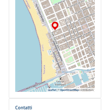
Leaflet
| ©
OpenStreetMap
contributors
Dettagli
biblioteca
Contatti