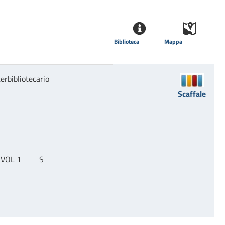
Biblioteca
Mappa
erbibliotecario
Scaffale
L 1         S