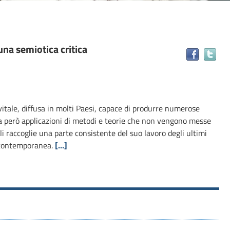
 una semiotica critica
Tr
il
do
in
alt
vitale, diffusa in molti Paesi, capace di produrre numerose
ris
lta però applicazioni di metodi e teorie che non vengono messe
lli raccoglie una parte consistente del suo lavoro degli ultimi
 e contemporanea.
[...]