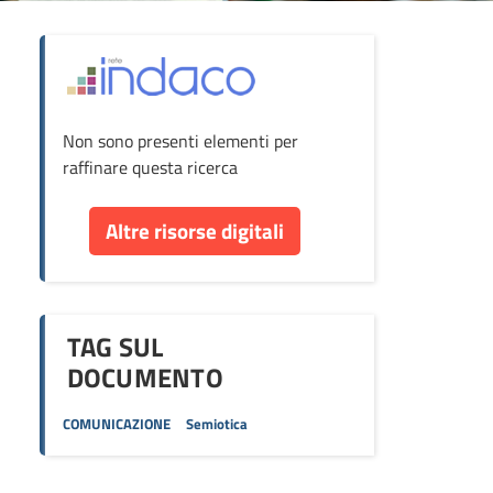
ova
Non sono presenti elementi per
cumento
raffinare questa ricerca
re
Altre risorse digitali
orse
TAG SUL
DOCUMENTO
COMUNICAZIONE
Semiotica