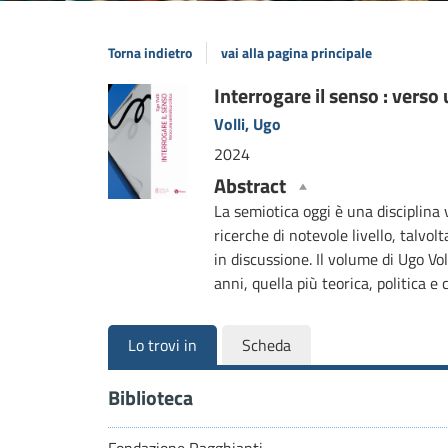
Torna indietro
vai alla pagina principale
Dettaglio
Interrogare il senso : verso
Volli, Ugo
del
2024
documento
Abstract
La semiotica oggi è una disciplina 
ricerche di notevole livello, talvo
in discussione. Il volume di Ugo Vo
anni, quella più teorica, politica
Lo trovi in
Scheda
Biblioteca