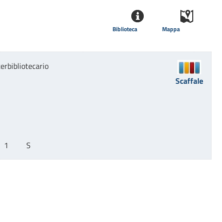
Biblioteca
Mappa
erbibliotecario
Scaffale
1         S