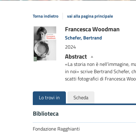
Torna indietro
vai alla pagina principale
Dettaglio
Francesca Woodman
Schefer, Bertrand
del
2024
documento
Abstract
«La storia non è nell’immagine, ma
in noi» scrive Bertrand Schefer, ch
scatti fotografici di Francesca W
Lo trovi in
Scheda
Biblioteca
Fondazione Ragghianti