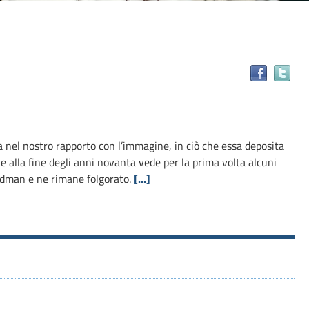
Tr
il
do
in
alt
 nel nostro rapporto con l’immagine, in ciò che essa deposita
ris
e alla fine degli anni novanta vede per la prima volta alcuni
oodman e ne rimane folgorato.
[...]