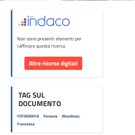
ova
Non sono presenti elementi per
cumento
raffinare questa ricerca
re
Altre risorse digitali
orse
TAG SUL
DOCUMENTO
FOTOGRAFIA
Persone
Woodman,
Francesca