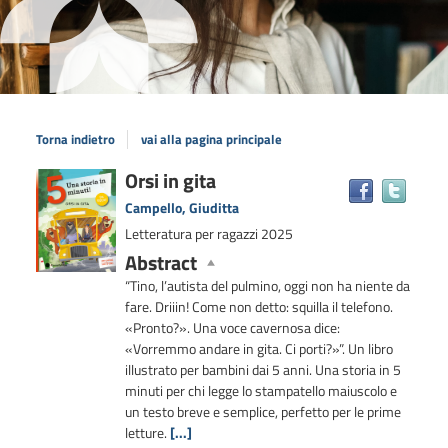
Torna indietro
vai alla pagina principale
Dettaglio
Orsi in gita
Trova
il
del
Campello, Giuditta
docum
documento
Letteratura per ragazzi
2025
in
Abstract
altre
risors
“Tino, l’autista del pulmino, oggi non ha niente da
fare. Driiin! Come non detto: squilla il telefono.
«Pronto?». Una voce cavernosa dice:
«Vorremmo andare in gita. Ci porti?»”. Un libro
illustrato per bambini dai 5 anni. Una storia in 5
minuti per chi legge lo stampatello maiuscolo e
un testo breve e semplice, perfetto per le prime
letture.
[...]