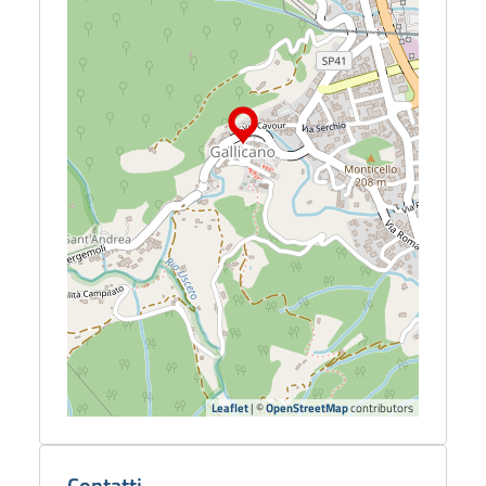
Leaflet
| ©
OpenStreetMap
contributors
Dettagli
biblioteca
Contatti