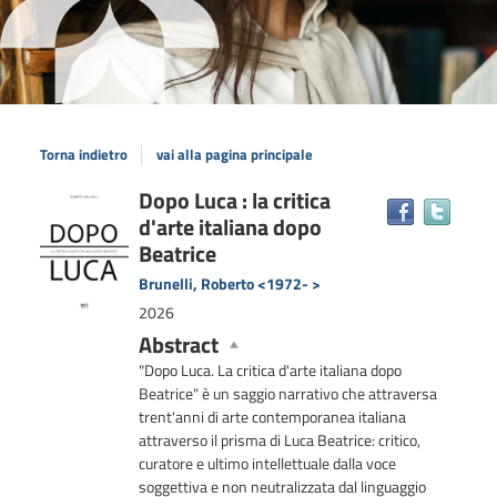
Torna indietro
vai alla pagina principale
Dettaglio
Dopo Luca : la critica
Trova
d'arte italiana dopo
il
del
docum
Beatrice
documento
in
Brunelli, Roberto <1972- >
altre
2026
risors
Abstract
"Dopo Luca. La critica d'arte italiana dopo
Beatrice" è un saggio narrativo che attraversa
trent'anni di arte contemporanea italiana
attraverso il prisma di Luca Beatrice: critico,
curatore e ultimo intellettuale dalla voce
soggettiva e non neutralizzata dal linguaggio