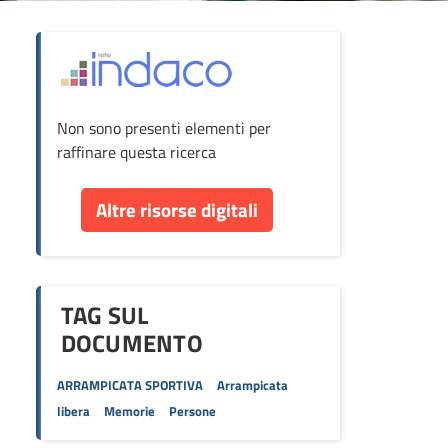
ova
Non sono presenti elementi per
cumento
raffinare questa ricerca
re
Altre risorse digitali
orse
TAG SUL
DOCUMENTO
ARRAMPICATA SPORTIVA
Arrampicata
libera
Memorie
Persone