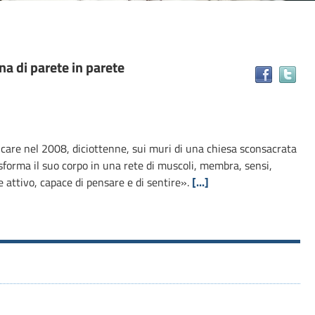
na di parete in parete
Tr
il
do
in
alt
are nel 2008, diciottenne, sui muri di una chiesa sconsacrata
ris
sforma il suo corpo in una rete di muscoli, membra, sensi,
e attivo, capace di pensare e di sentire».
[...]