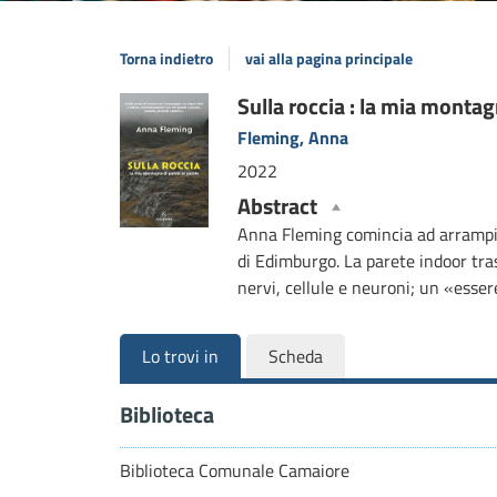
Torna indietro
vai alla pagina principale
Dettaglio
Sulla roccia : la mia montag
Fleming, Anna
del
2022
documento
Abstract
Anna Fleming comincia ad arrampic
di Edimburgo. La parete indoor tra
nervi, cellule e neuroni; un «esser
Lo trovi in
Scheda
Biblioteca
Biblioteca Comunale Camaiore