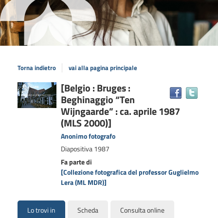
Torna indietro
vai alla pagina principale
Dettaglio
[Belgio : Bruges :
Trova
Beghinaggio “Ten
il
del
docum
Wijngaarde” : ca. aprile 1987
documento
in
(MLS 2000)]
altre
Anonimo fotografo
risors
Diapositiva
1987
Fa parte di
[Collezione fotografica del professor Guglielmo
Lera (ML MDR)]
Lo trovi in
Scheda
Consulta online