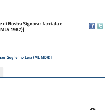
e di Nostra Signora : facciata e
Tr
 (MLS 1987)]
il
do
in
alt
ris
essor Guglielmo Lera (ML MDR)]