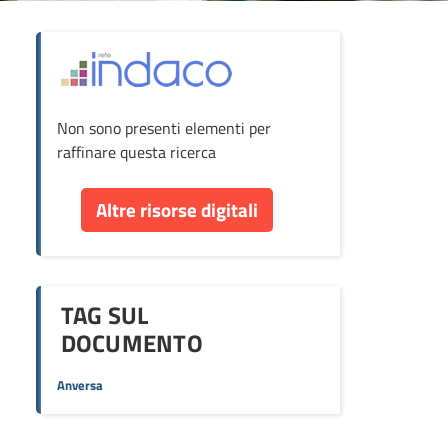
ova
Non sono presenti elementi per
cumento
raffinare questa ricerca
re
Altre risorse digitali
orse
TAG SUL
DOCUMENTO
Anversa