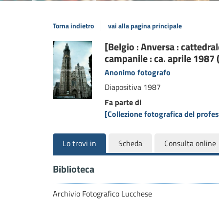
Torna indietro
vai alla pagina principale
Dettaglio
[Belgio : Anversa : cattedral
campanile : ca. aprile 1987
del
Anonimo fotografo
documento
Diapositiva
1987
Fa parte di
[Collezione fotografica del prof
Lo trovi in
Scheda
Consulta online
Biblioteca
Archivio Fotografico Lucchese