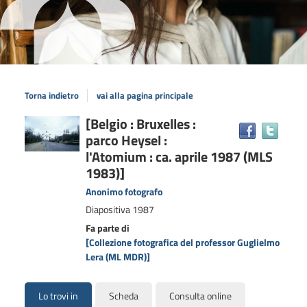
Torna indietro
vai alla pagina principale
Dettaglio
[Belgio : Bruxelles :
Trova
parco Heysel :
il
del
docum
l'Atomium : ca. aprile 1987 (MLS
documento
in
1983)]
altre
Anonimo fotografo
risors
Diapositiva
1987
Fa parte di
[Collezione fotografica del professor Guglielmo
Lera (ML MDR)]
Lo trovi in
Scheda
Consulta online