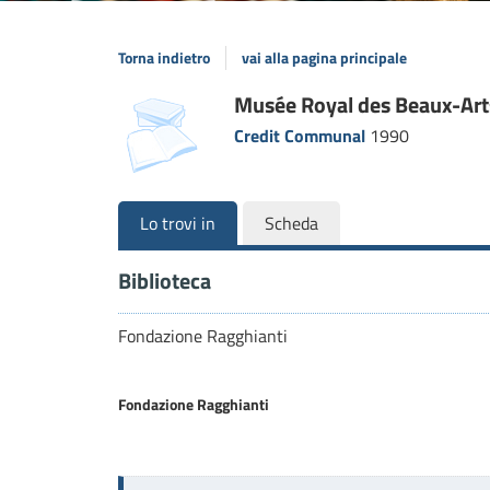
Torna indietro
vai alla pagina principale
Dettaglio
Musée Royal des Beaux-Arts
copertina
Credit Communal
1990
del
documento
Lo trovi in
Scheda
Biblioteca
Fondazione Ragghianti
Fondazione Ragghianti