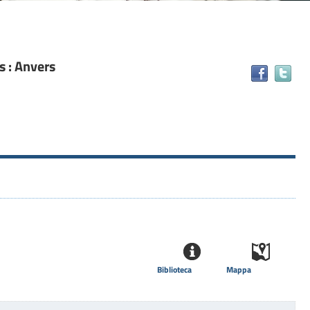
 : Anvers
Tr
il
do
in
alt
ris
Biblioteca
Mappa