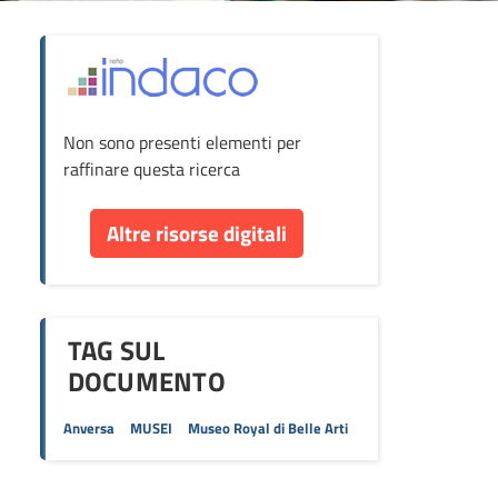
ova
Non sono presenti elementi per
cumento
raffinare questa ricerca
re
Altre risorse digitali
orse
TAG SUL
DOCUMENTO
Anversa
MUSEI
Museo Royal di Belle Arti