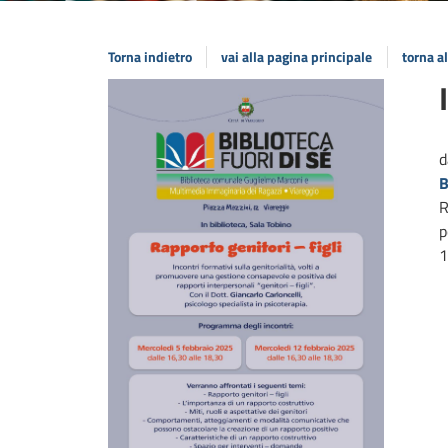
Torna indietro
vai alla pagina principale
torna a
d
B
R
p
1