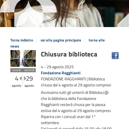
Torna indietro
vai alla pagina principale
torna alle
news
Chiusura biblioteca
4 - 29 agosto 2025
lunedì
venerdì
Fondazione Ragghianti
4
29
FONDAZIONE RAGGHIANTI | Biblioteca
chiusa dal 4 agosto al 29 agosto compresi
agosto
agosto
Avvisiamo tutti gli untenti di Bibliolucc@
che la
biblioteca
della
Fondazione
Ragghianti
resterà
chiusa
per la pausa
estiva dal
4
agosto al
29 agosto
compresi.
Riparira con i consuti orari dal 1°
settembre.
Dal lunedi al venerdì dalle 15.00 alle 18.00