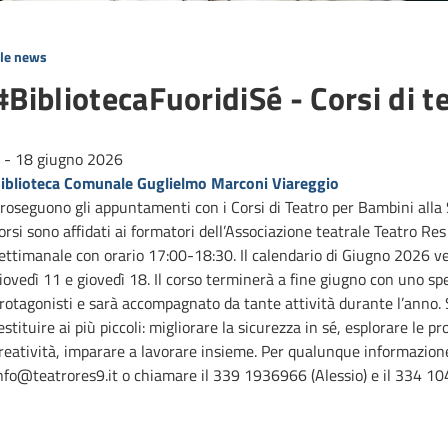
lle news
#BibliotecaFuoridiSé - Corsi di t
 - 18 giugno 2026
iblioteca Comunale Guglielmo Marconi Viareggio
roseguono gli appuntamenti con i Corsi di Teatro per Bambini alla S
orsi sono affidati ai formatori dell’Associazione teatrale Teatro R
ettimanale con orario 17:00-18:30. Il calendario di Giugno 2026 v
iovedì 11 e giovedì 18. Il corso terminerà a fine giugno con uno sp
rotagonisti e sarà accompagnato da tante attività durante l’anno. So
estituire ai più piccoli: migliorare la sicurezza in sé, esplorare le pr
reatività, imparare a lavorare insieme. Per qualunque informazione 
nfo@teatrores9.it o chiamare il 339 1936966 (Alessio) e il 334 104