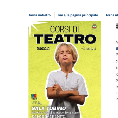
Torna indietro
vai alla pagina principale
torna a
4
B
P
c
s
g
p
r
c
i