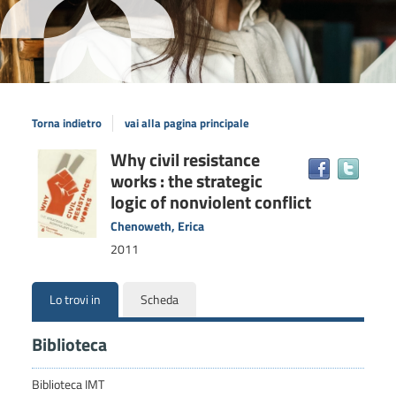
Torna indietro
vai alla pagina principale
Dettaglio
Why civil resistance
Trova
works : the strategic
il
del
docum
logic of nonviolent conflict
documento
in
Chenoweth, Erica
altre
2011
risors
Lo trovi in
Scheda
Biblioteca
Biblioteca IMT