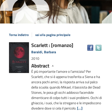
Torna indietro
vai alla pagina principale
Dettaglio
Scarlett : [romanzo]
Trova
il
del
Baraldi, Barbara
docum
documento
2010
in
Abstract
altre
risors
È più importante l'amore o l'amicizia? Per
Scarlett, che si è appena trasferita a Siena e ha
ancora pochi amici, la risposta arriva sul palco
della scuola: quando Mikael, il bassista dei Dead
Stones, le posa gli occhi addosso facendole
dimenticare di colpo tutti i suoi problemi. Occhi di
ghiaccio, i suoi, che la stregano e le impediscono
divedere dove si cela il pericolo.
[...]