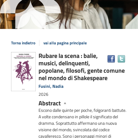
Torna indietro
vai alla pagina principale
Dettaglio
Rubare la scena : balie,
Trova
musici, delinquenti,
il
del
docum
popolane, filosofi, gente comune
documento
in
nel mondo di Shakespeare
altre
Fusini, Nadia
risors
2026
Abstract
Escono dalle quinte per poche, folgoranti battute.
A volte condensano in pillole il significato del
dramma. Soprattutto affermano una nuova
visione del mondo, svincolata dal codice
cavalleresco. Sono i personaggi minori di