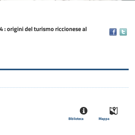
 : origini del turismo riccionese al
Tr
il
do
in
alt
ris
Biblioteca
Mappa