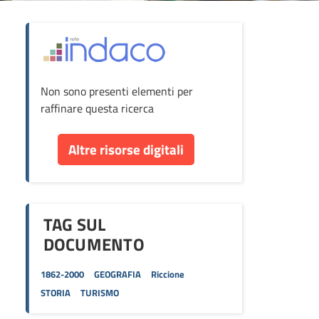
ova
Non sono presenti elementi per
cumento
raffinare questa ricerca
re
Altre risorse digitali
orse
TAG SUL
DOCUMENTO
1862-2000
GEOGRAFIA
Riccione
STORIA
TURISMO