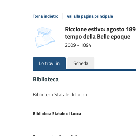
Torna indietro
vai alla pagina principale
Dettaglio
Riccione estivo: agosto 1894
copertina
tempo della Belle epoque
del
2009 - 1894
documento
Lo trovi in
Scheda
Biblioteca
Biblioteca Statale di Lucca
Biblioteca Statale di Lucca