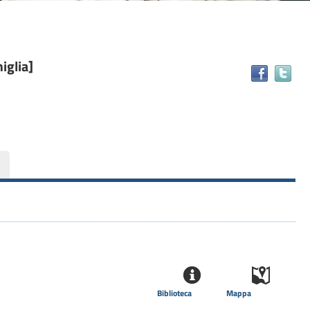
iglia]
Tr
il
do
in
alt
ris
Biblioteca
Mappa