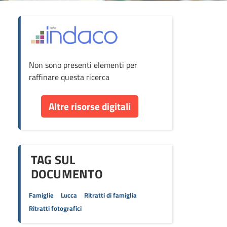
ova
Non sono presenti elementi per
cumento
raffinare questa ricerca
re
Altre risorse digitali
orse
TAG SUL
DOCUMENTO
Famiglie
Lucca
Ritratti di famiglia
Ritratti fotografici