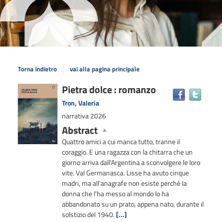
Torna indietro
vai alla pagina principale
Dettaglio
Pietra dolce : romanzo
Trova
il
del
Tron, Valeria
docum
documento
narrativa
2026
in
Abstract
altre
risors
Quattro amici a cui manca tutto, tranne il
coraggio. E una ragazza con la chitarra che un
giorno arriva dall'Argentina a sconvolgere le loro
vite. Val Germanasca. Lisse ha avuto cinque
madri, ma all'anagrafe non esiste perché la
donna che l'ha messo al mondo lo ha
abbandonato su un prato, appena nato, durante il
solstizio del 1940.
[...]