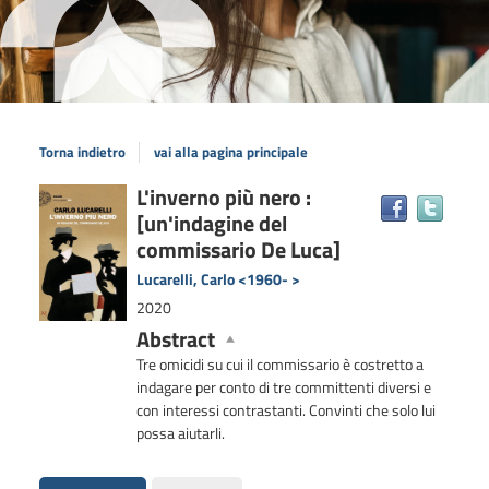
Torna indietro
vai alla pagina principale
Dettaglio
L'inverno più nero :
Trova
[un'indagine del
il
del
docum
commissario De Luca]
documento
in
Lucarelli, Carlo <1960- >
altre
2020
risors
Abstract
Tre omicidi su cui il commissario è costretto a
indagare per conto di tre committenti diversi e
con interessi contrastanti. Convinti che solo lui
possa aiutarli.