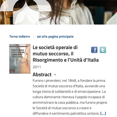
Torna indietro
vai alla pagina principale
Dettaglio
Le società operaie di
Trova
mutuo soccorso, il
il
del
docum
Risorgimento e l'Unità d'Italia
documento
in
2011
altre
Abstract
risors
Furono i pinerolesi, nel 1848, a fondare la prima
Società di mutuo soccorso d'Italia, avviando una
lunga storia di solidarietà e di emancipazione. La
cultura dominante riteneva il popolo incapace di
amministrare la cosa pubblica, ma furono proprio
le Società di mutuo soccorso a creare e
diffondere il sentimento patriottico unitario.
[...]