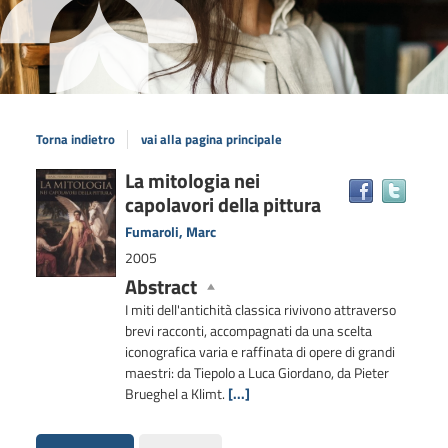
Torna indietro
vai alla pagina principale
Dettaglio
La mitologia nei
Trova
capolavori della pittura
il
del
docum
documento
Fumaroli, Marc
in
2005
altre
Abstract
risors
I miti dell'antichità classica rivivono attraverso
brevi racconti, accompagnati da una scelta
iconografica varia e raffinata di opere di grandi
maestri: da Tiepolo a Luca Giordano, da Pieter
Brueghel a Klimt.
[...]