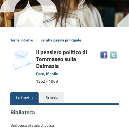
Torna indietro
vai alla pagina principale
Dettaglio
Il pensiero politico di
copertina
Trova
Tommaseo sulla
il
del
docum
Dalmazia
documento
in
Cace, Manlio
altre
1962 - 1969
risors
Lo trovi in
Scheda
Biblioteca
Biblioteca Statale di Lucca