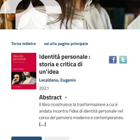
Torna indietro
vai alla pagina principale
Dettaglio
Identità personale :
Trova
storia e critica di
il
del
docum
un'idea
documento
in
Lecaldano, Eugenio
altre
2021
risors
Abstract
Il libro ricostruisce la trasformazione a cui è
andata incontro l'idea di identità personale nel
corso del pensiero moderno e contemporaneo.
[...]