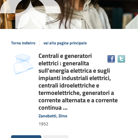
Torna indietro
vai alla pagina principale
Dettaglio
Centrali e generatori
copertina
Trova
elettrici : generalita
il
del
docum
sull'energia elettrica e sugli
documento
in
impianti industriali elettrici,
altre
centrali idroelettriche e
risors
termoelettriche, generatori a
corrente alternata e a corrente
continua ...
Zanobetti, Dino
1952