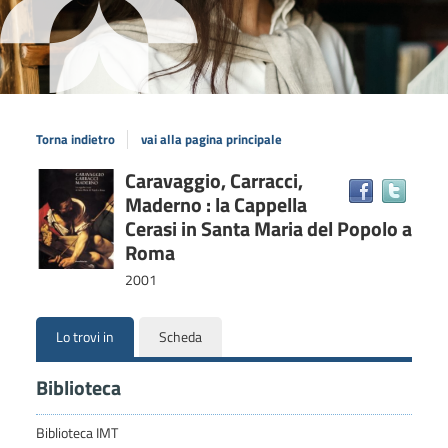
Torna indietro
vai alla pagina principale
Dettaglio
Caravaggio, Carracci,
Trova
Maderno : la Cappella
il
del
docum
Cerasi in Santa Maria del Popolo a
documento
in
Roma
altre
2001
risors
Lo trovi in
Scheda
Biblioteca
Biblioteca IMT