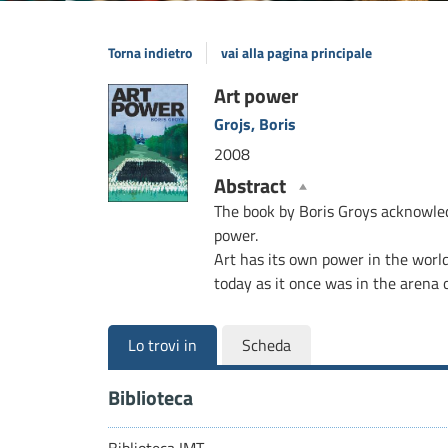
Torna indietro
vai alla pagina principale
Dettaglio
Art power
Grojs, Boris
del
2008
documento
Abstract
The book by Boris Groys acknowled
power.
Art has its own power in the world,
today as it once was in the arena o
Lo trovi in
Scheda
Biblioteca