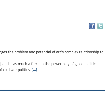
Tr
il
do
in
alt
ges the problem and potential of art's complex relationship to
ris
 and is as much a force in the power play of global politics
f cold war politics.
[...]