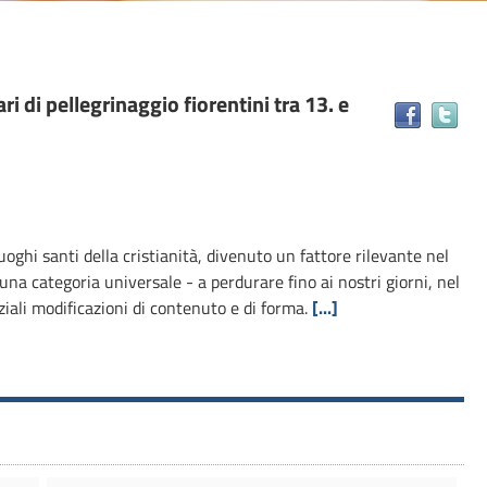
ari di pellegrinaggio fiorentini tra 13. e
Tr
il
do
in
alt
ris
uoghi santi della cristianità, divenuto un fattore rilevante nel
 una categoria universale - a perdurare fino ai nostri giorni, nel
iali modificazioni di contenuto e di forma.
[...]