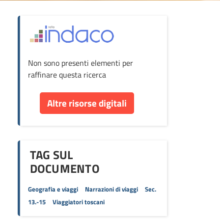
ova
Non sono presenti elementi per
cumento
raffinare questa ricerca
re
Altre risorse digitali
orse
TAG SUL
DOCUMENTO
Geografia e viaggi
Narrazioni di viaggi
Sec.
13.-15
Viaggiatori toscani