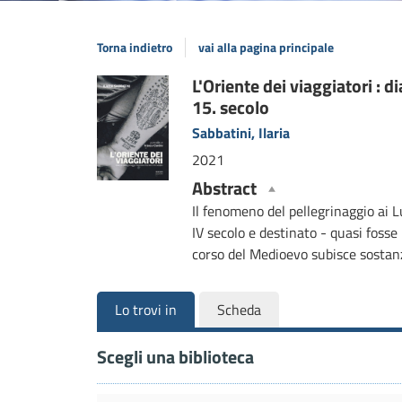
Torna indietro
vai alla pagina principale
Dettaglio
L'Oriente dei viaggiatori : di
15. secolo
del
Sabbatini, Ilaria
documento
2021
Abstract
Il fenomeno del pellegrinaggio ai L
IV secolo e destinato - quasi fosse
corso del Medioevo subisce sostanz
Lo trovi in
Scheda
Scegli una biblioteca