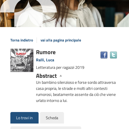
Torna indietro
vai alla pagina principale
Dettaglio
Rumore
Trova
il
del
Ralli, Luca
docum
documento
Letteratura per ragazzi
2019
in
Abstract
altre
risors
Un bambino silenzioso e forse sordo attraversa
casa propria, le strade e molti altri contesti
rumorosi, beatamente assente da ciò che viene
urlato intorno a lui.
Lo trovi in
Scheda