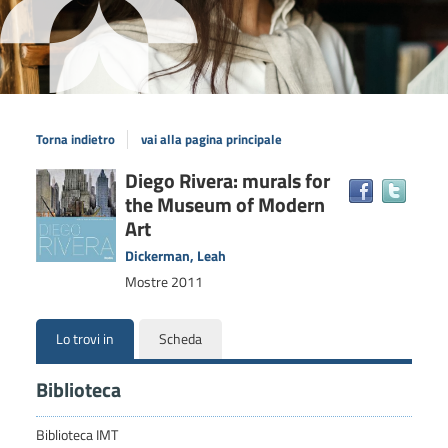
Torna indietro
vai alla pagina principale
Dettaglio
Diego Rivera: murals for
Trova
the Museum of Modern
il
del
docum
Art
documento
in
Dickerman, Leah
altre
Mostre
2011
risors
Lo trovi in
Scheda
Biblioteca
Biblioteca IMT