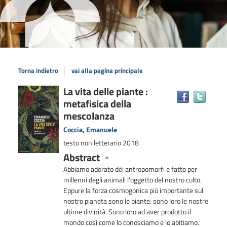
Torna indietro
vai alla pagina principale
Dettaglio
La vita delle piante :
Trova
metafisica della
il
del
docum
mescolanza
documento
in
Coccia, Emanuele
altre
testo non letterario
2018
risors
Abstract
Abbiamo adorato dèi antropomorfi e fatto per
millenni degli animali l'oggetto del nostro culto.
Eppure la forza cosmogonica più importante sul
nostro pianeta sono le piante: sono loro le nostre
ultime divinità. Sono loro ad aver prodotto il
mondo così come lo conosciamo e lo abitiamo.