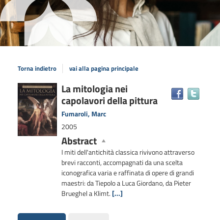
Torna indietro
vai alla pagina principale
Dettaglio
La mitologia nei
Trova
capolavori della pittura
il
del
docum
documento
Fumaroli, Marc
in
2005
altre
Abstract
risors
I miti dell'antichità classica rivivono attraverso
brevi racconti, accompagnati da una scelta
iconografica varia e raffinata di opere di grandi
maestri: da Tiepolo a Luca Giordano, da Pieter
Brueghel a Klimt.
[...]