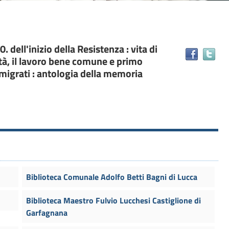
0. dell'inizio della Resistenza : vita di
Tr
ertà, il lavoro bene comune e primo
il
 emigrati : antologia della memoria
do
in
alt
ris
Biblioteca Comunale Adolfo Betti Bagni di Lucca
Biblioteca Maestro Fulvio Lucchesi Castiglione di
Garfagnana