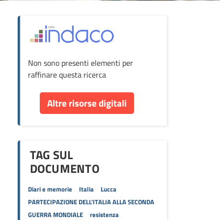
ova
Non sono presenti elementi per
cumento
raffinare questa ricerca
re
Altre risorse digitali
orse
TAG SUL
DOCUMENTO
Diari e memorie
Italia
Lucca
PARTECIPAZIONE DELL'ITALIA ALLA SECONDA
GUERRA MONDIALE
resistenza