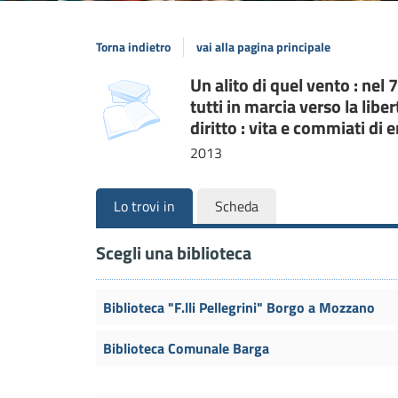
Torna indietro
vai alla pagina principale
Dettaglio
Un alito di quel vento : nel 7
copertina
tutti in marcia verso la lib
del
diritto : vita e commiati di
documento
2013
Lo trovi in
Scheda
Scegli una biblioteca
Biblioteca "F.lli Pellegrini" Borgo a Mozzano
Biblioteca Comunale Barga