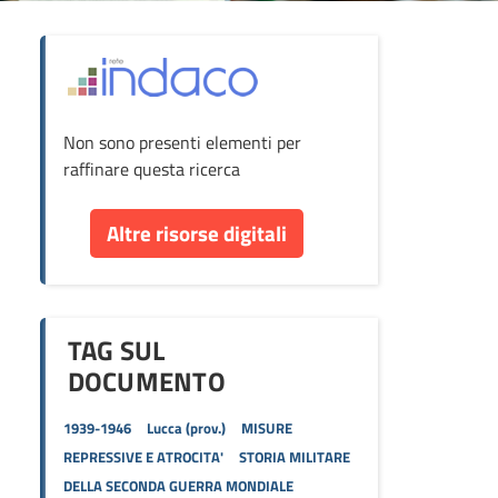
ova
Non sono presenti elementi per
cumento
raffinare questa ricerca
re
Altre risorse digitali
orse
TAG SUL
DOCUMENTO
1939-1946
Lucca (prov.)
MISURE
REPRESSIVE E ATROCITA'
STORIA MILITARE
DELLA SECONDA GUERRA MONDIALE