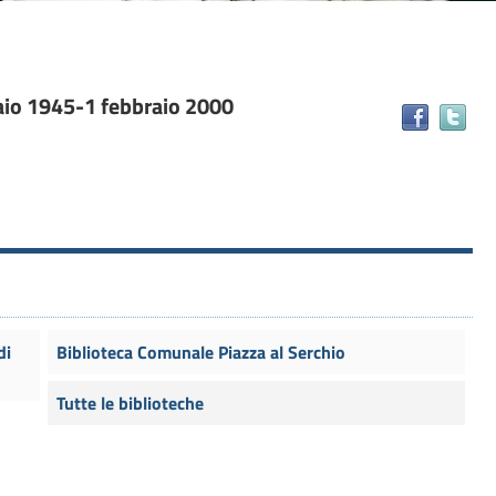
braio 1945-1 febbraio 2000
Tr
il
do
in
alt
ris
di
Biblioteca Comunale Piazza al Serchio
Tutte le biblioteche