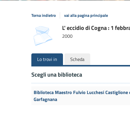
Torna indietro
vai alla pagina principale
Dettaglio
L' eccidio di Cogna : 1 feb
copertina
2000
del
documento
Lo trovi in
Scheda
Scegli una biblioteca
Biblioteca Maestro Fulvio Lucchesi Castiglione 
Garfagnana