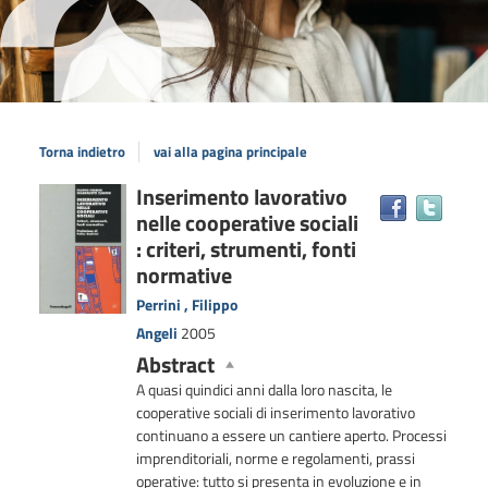
Torna indietro
vai alla pagina principale
Dettaglio
Inserimento lavorativo
Trova
nelle cooperative sociali
il
del
docum
: criteri, strumenti, fonti
documento
in
normative
altre
Perrini , Filippo
risors
Angeli
2005
Abstract
A quasi quindici anni dalla loro nascita, le
cooperative sociali di inserimento lavorativo
continuano a essere un cantiere aperto. Processi
imprenditoriali, norme e regolamenti, prassi
operative: tutto si presenta in evoluzione e in