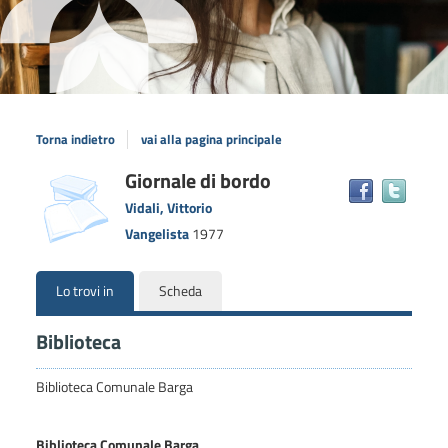
Torna indietro
vai alla pagina principale
Dettaglio
Giornale di bordo
copertina
Trova
il
del
Vidali, Vittorio
docum
documento
Vangelista
1977
in
altre
risors
Lo trovi in
Scheda
Biblioteca
Biblioteca Comunale Barga
Biblioteca Comunale Barga